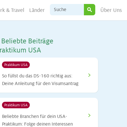
rk & Travel
Länder
Über Uns
Be­lieb­te Bei­trä­ge
rak­ti­kum USA
Praktikum USA
>
So füllst du das DS-160 richtig aus:
Deine Anleitung für den Visumsantrag
Praktikum USA
>
Beliebte Branchen für dein USA-
Praktikum: Folge deinen Interessen