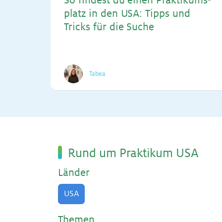
So fin­dest du ei­nen Prak­ti­kums­
platz in den USA: Tipps und
Tricks für die Su­che
Tabea
Rund um Prak­ti­kum USA
Län­der
USA
The­men