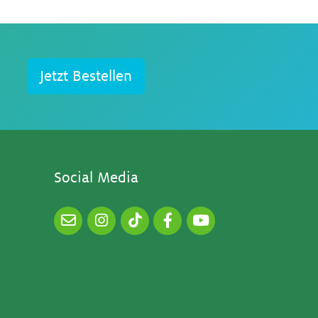
Jetzt Bestellen
So­ci­al Me­dia
E-
Instagram
TikTok
Facebook
YouTube
Mail