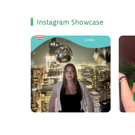
Ins­ta­gram Show­ca­se