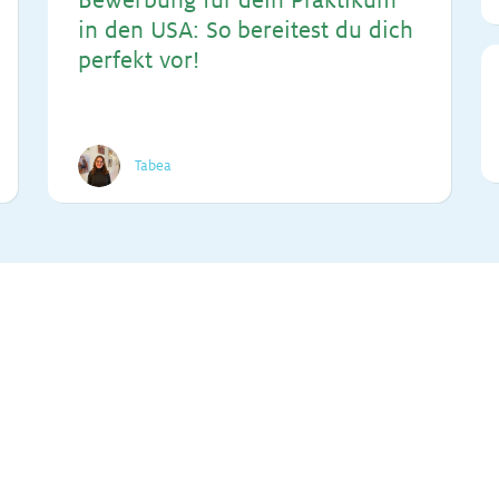
Be­wer­bung für dein Prak­ti­kum
in den USA: So be­rei­test du dich
per­fekt vor!
Tabea