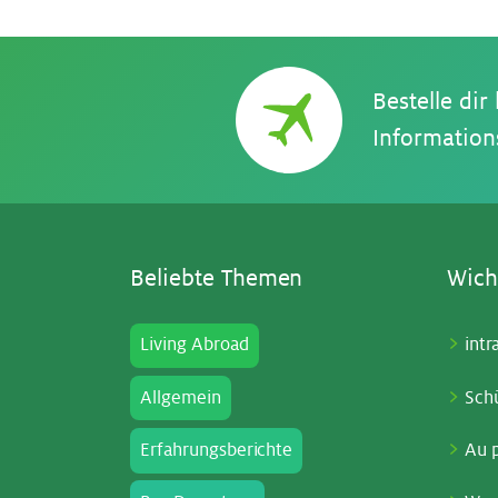
Bestelle dir
Information
Be­lieb­te The­men
Wich­
Living Abroad
intr
Allgemein
Sch
Erfahrungsberichte
Au p