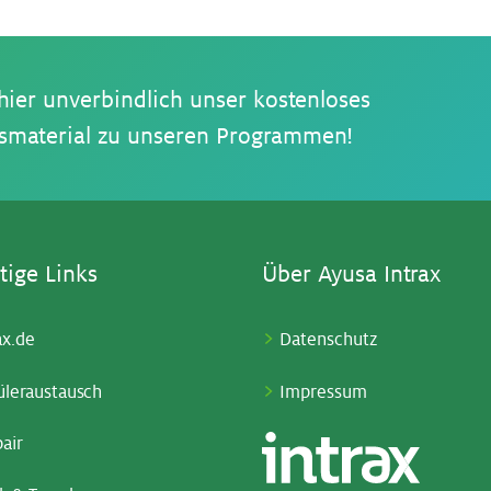
 hier unverbindlich unser kostenloses
smaterial zu unseren Programmen!
ti­ge Links
Über Ayu­sa In­trax
ax.de
Datenschutz
üleraustausch
Impressum
air