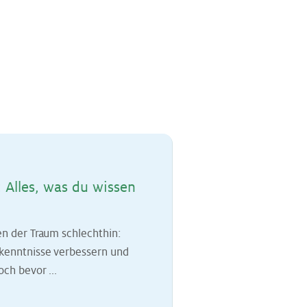
: Al­les, was du wis­sen
en der Traum schlechthin:
hkenntnisse verbessern und
ch bevor ...