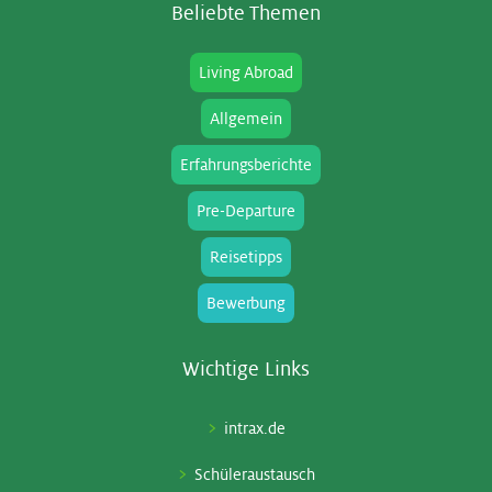
Be­lieb­te The­men
Living Abroad
Allgemein
Erfahrungsberichte
Pre-Departure
Reisetipps
Bewerbung
Wich­ti­ge Links
intrax.de
Schüleraustausch