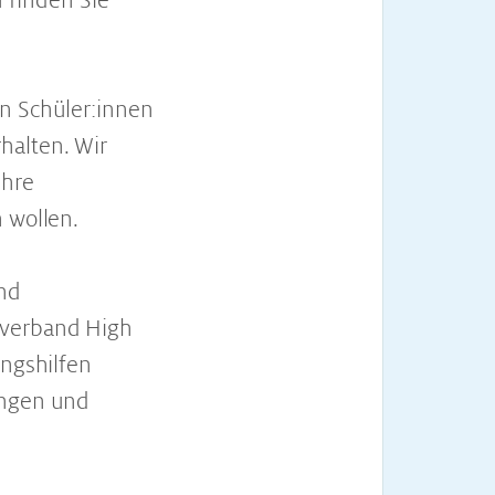
 finden Sie
en Schüler:innen
halten. Wir
ihre
 wollen.
und
verband High
ungshilfen
ungen und