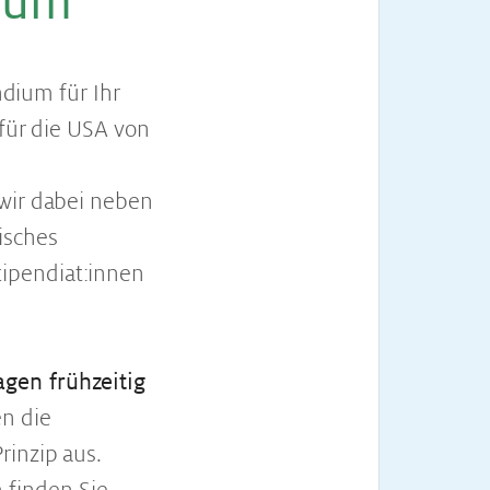
i­um
ndium für Ihr
 für die USA von
 wir dabei neben
isches
ipendiat:innen
gen frühzeitig
en die
rinzip aus.