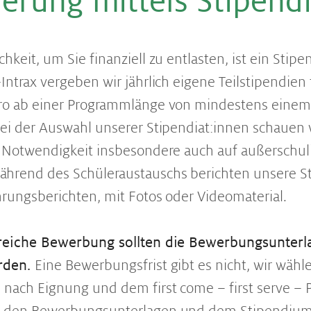
ie­rung mit­tels Sti­pen­d
hkeit, um Sie finanziell zu entlasten, ist ein Stipe
-Intrax vergeben wir jährlich eigene Teilstipendien
uro ab einer Programmlänge von mindestens einem
Bei der Auswahl unserer Stipendiat:innen schauen
n Notwendigkeit insbesondere auch auf außerschul
hrend des Schüleraustauschs berichten unsere St
hrungsberichten, mit Fotos oder Videomaterial.
greiche Bewerbung sollten die Bewerbungsunterla
rden.
Eine Bewerbungsfrist gibt es nicht, wir wähl
nach Eignung und dem first come – first serve – P