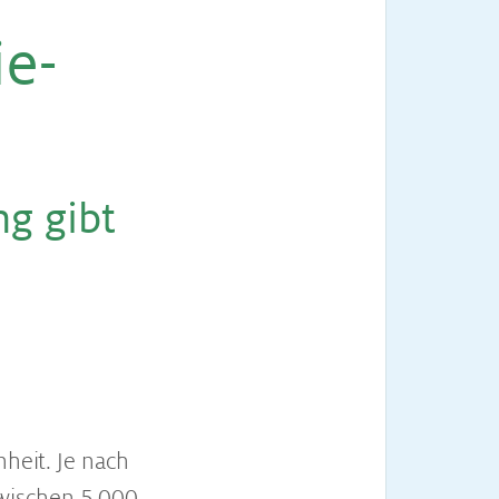
ie­
ung gibt
nheit. Je nach
wischen 5.000