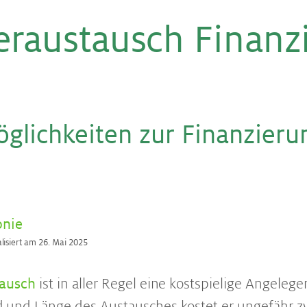
er­aus­tausch Fi­nan­z
g­lich­kei­ten zur Fi­nan­zie­r
onie
alisiert am 26. Mai 2025
tausch
ist in aller Regel eine kostspielige Angelege
 und Länge des Austausches kostet er ungefähr z