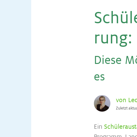
Schü­l
rung
:
Die­se Mö
es
von Le
Zuletzt aktu
Ein
Schüleraus
Programm, Land