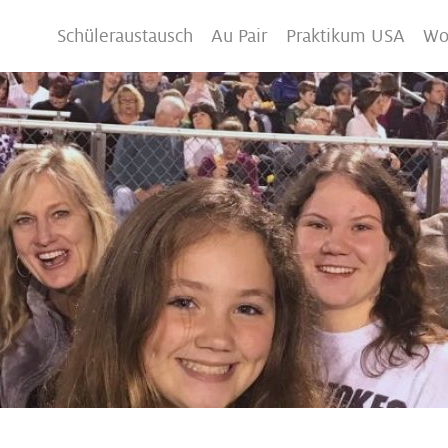
Schüleraustausch
Au Pair
Praktikum USA
Wo