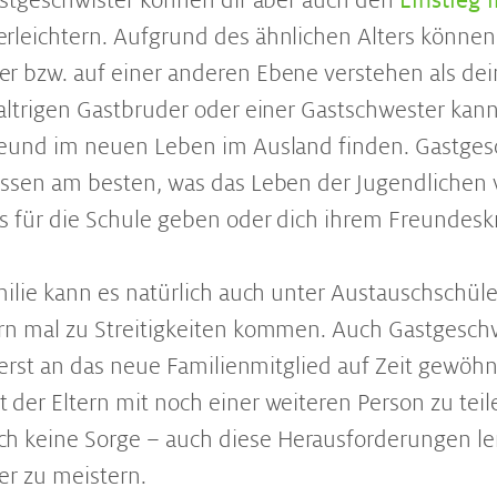
astgeschwister können dir aber auch den
Einstieg 
rleichtern. Aufgrund des ähnlichen Alters können 
 bzw. auf einer anderen Ebene verstehen als dein
altrigen Gastbruder oder einer Gastschwester kan
reund im neuen Leben im Ausland finden. Gastgesc
ssen am besten, was das Leben der Jugendlichen 
s für die Schule geben oder dich ihrem Freundeskre
milie kann es natürlich auch unter Austauschschül
rn mal zu Streitigkeiten kommen. Auch Gastgesch
h erst an das neue Familienmitglied auf Zeit gewöh
der Eltern mit noch einer weiteren Person zu teile
 keine Sorge – auch diese Herausforderungen ler
er zu meistern.