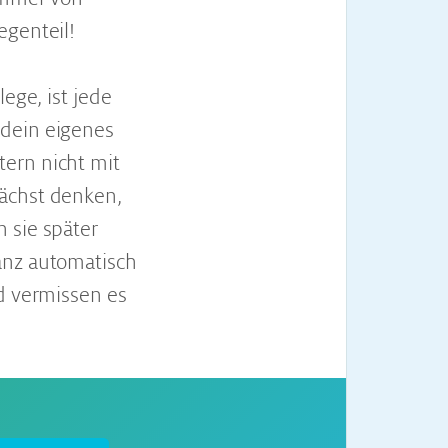
egenteil!
ege, ist jede
 dein eigenes
ern nicht mit
nächst denken,
 sie später
anz automatisch
nd vermissen es