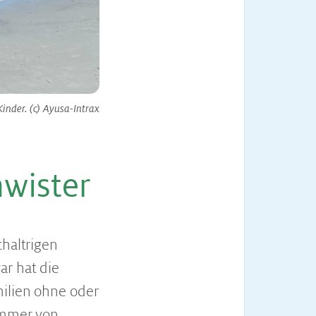
inder. (c) Ayusa-Intrax
hwister
chaltrigen
ar hat die
milien ohne oder
 immer von