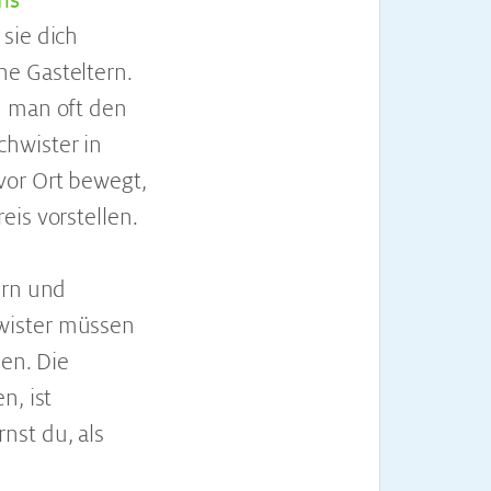
ins
sie dich
e Gasteltern.
n man oft den
hwister in
vor Ort bewegt,
is vorstellen.
ern und
wister müssen
nen. Die
n, ist
nst du, als