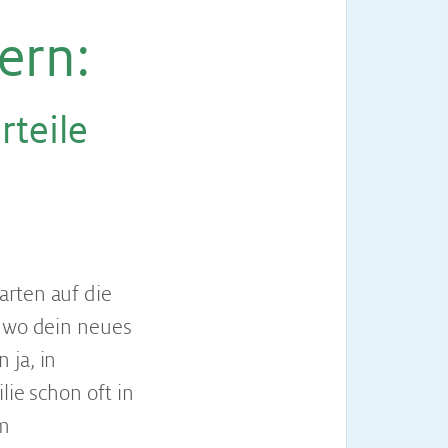
tern
:
­tei­le
arten auf die
, wo dein neues
 ja, in
lie schon oft in
em