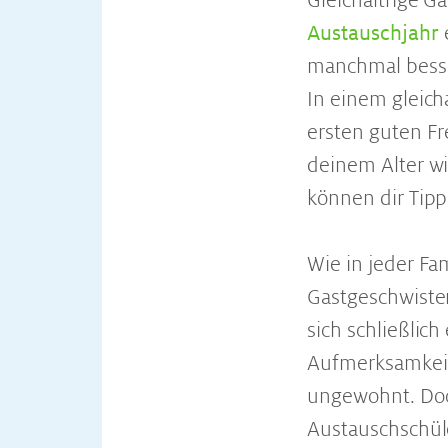
Gleichaltrige G
Austauschjahr
e
manchmal besser
In einem gleich
ersten guten F
deinem Alter wi
können dir Tipp
Wie in jeder Fa
Gastgeschwiste
sich schließlic
Aufmerksamkeit 
ungewohnt. Doch
Austauschschül