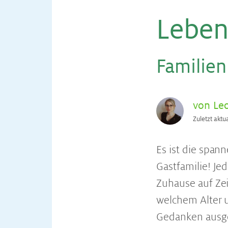
Le­ben
Fa­mi­li­e
von Le
Zuletzt aktu
Es ist die span
Gastfamilie! Je
Zuhause auf Zei
welchem Alter u
Gedanken ausgem