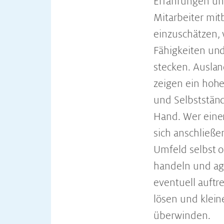
Erfahrungen und
Mitarbeiter mit
einzuschätzen, w
Fähigkeiten und
stecken. Ausla
zeigen ein hohe
und Selbstständi
Hand. Wer eine
sich anschließe
Umfeld selbst or
handeln und agi
eventuell auftr
lösen und klein
überwinden.