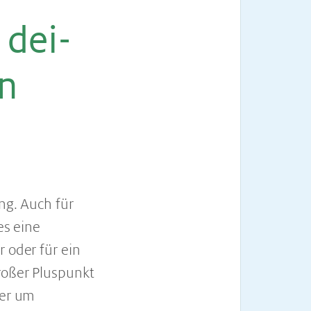
 dei­
en
ung. Auch für
es eine
r oder für ein
großer Pluspunkt
ger um