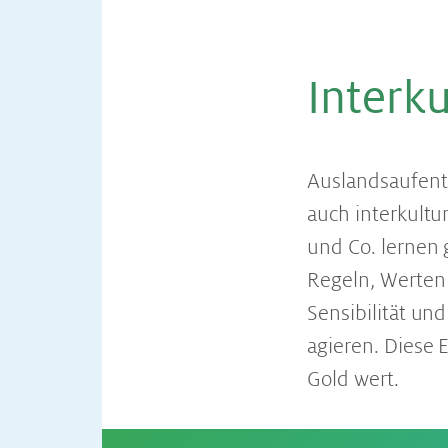
In­ter­k
Auslandsaufenth
auch interkultu
und Co. lernen
Regeln, Werten
Sensibilität un
agieren. Diese 
Gold wert.