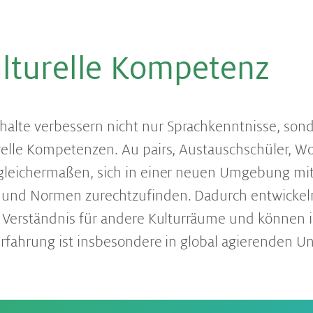
ul­tu­rel­le Kom­pe­tenz
alte verbessern nicht nur Sprachkenntnisse, son
relle Kompetenzen. Au pairs, Austauschschüler, Wo
 gleichermaßen, sich in einer neuen Umgebung mi
 und Normen zurechtzufinden. Dadurch entwickeln
d Verständnis für andere Kulturräume und können i
Erfahrung ist insbesondere in global agierenden 