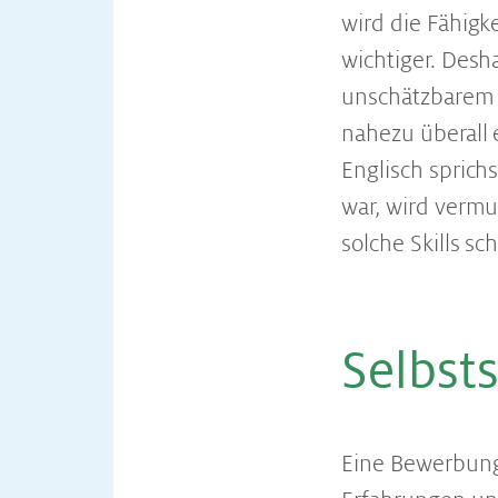
wird die Fähig
wichtiger. Desh
unschätzbarem 
nahezu überall 
Englisch sprich
war, wird vermu
solche Skills s
Selbst­s
Eine Bewerbung