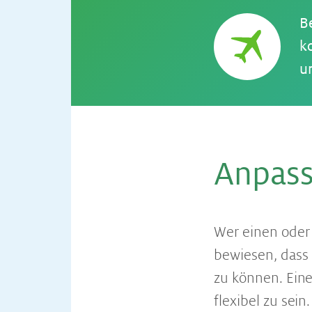
B
k
u
An­pas­s
Wer einen oder 
bewiesen, dass 
zu können. Eine
flexibel zu sei