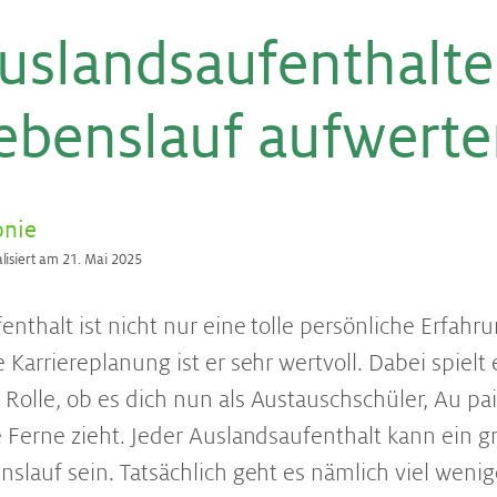
s­lands­auf­ent­hal­te
­bens­lauf auf­wer­t
onie
alisiert am 21. Mai 2025
nthalt ist nicht nur eine tolle persönliche Erfahr
 Karriereplanung ist er sehr wertvoll. Dabei spielt 
Rolle, ob es dich nun als Austauschschüler, Au pai
e Ferne zieht. Jeder Auslandsaufenthalt kann ein 
nslauf sein. Tatsächlich geht es nämlich viel weni