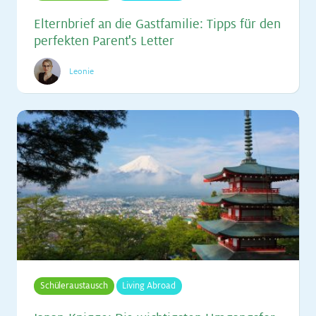
El­tern­brief an die Gast­fa­mi­lie: Tipps für den
per­fek­ten Par­en­t's Let­ter
Leonie
Schüleraustausch
Living Abroad