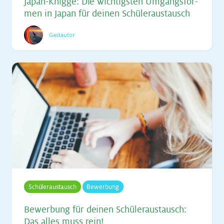
Ja­pan-Knig­ge: Die wich­tigs­ten Um­gangs­for­
men in Ja­pan für dei­nen Schü­ler­aus­tausch
Gastautor
Schüleraustausch
Bewerbung
Be­wer­bung für dei­nen Schü­ler­aus­tausch:
Das al­les muss rein!