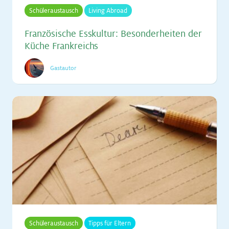
Schüleraustausch
Living Abroad
Fran­zö­si­sche Ess­kul­tur: Be­son­der­hei­ten der
Kü­che Frank­reichs
Gastautor
Schüleraustausch
Tipps für Eltern