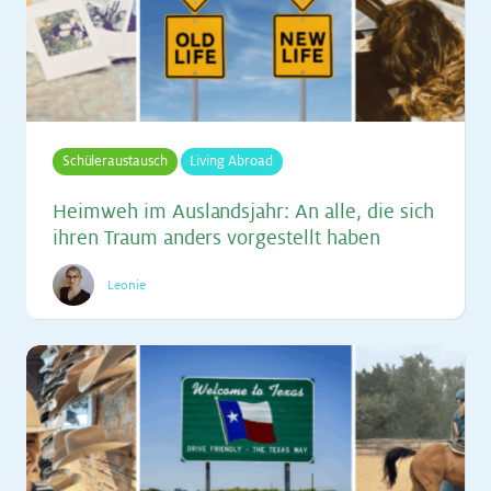
Schüleraustausch
Living Abroad
Heim­weh im Aus­lands­jahr: An alle, die sich
ih­ren Traum an­ders vor­ge­stellt ha­ben
Leonie