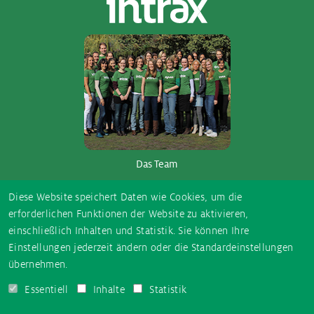
Das Team
So­ci­al Me­dia
Diese Website speichert Daten wie Cookies, um die
erforderlichen Funktionen der Website zu aktivieren,
einschließlich Inhalten und Statistik. Sie können Ihre
E-
Instagram
TikTok
Facebook
YouTube
Einstellungen jederzeit ändern oder die Standardeinstellungen
Mail
übernehmen.
Essentiell
Inhalte
Statistik
AUSGEZEICHNET.ORG