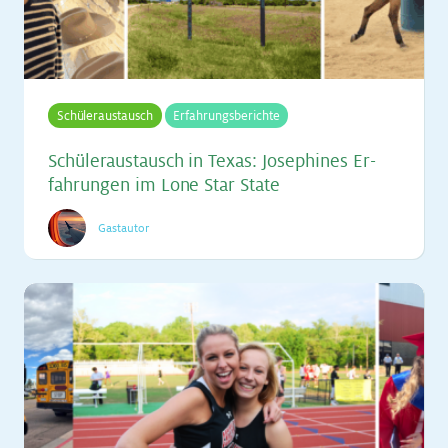
Schüleraustausch
Erfahrungsberichte
Schü­ler­aus­tausch in Te­xas: Jo­se­phi­nes Er­
fah­run­gen im Lone Star Sta­te
Gastautor