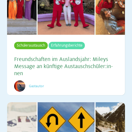
Schüleraustausch
Erfahrungsberichte
Freund­schaf­ten im Aus­lands­jahr: Mi­leys
Mes­sa­ge an künf­ti­ge Aus­tausch­schü­ler:in­
nen
Gastautor