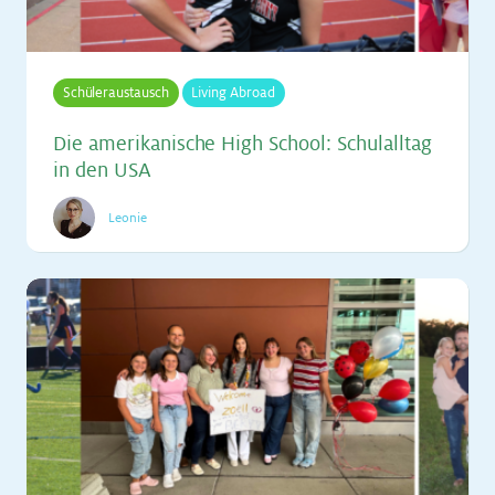
Schüleraustausch
Living Abroad
Die ame­ri­ka­ni­sche High School: Schul­all­tag
in den USA
Leonie