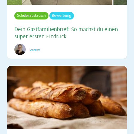
Schüleraustausch
Bewerbung
Dein Gast­fa­mi­li­en­brief: So machst du ei­nen
su­per ers­ten Ein­druck
Leonie