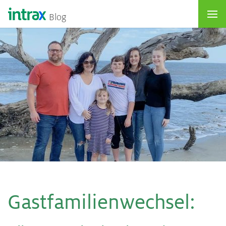
Blog
Gast­fa­mi­li­en­wech­sel
: