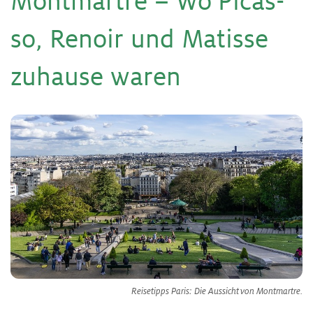
Mont­mart­re – Wo Pi­cas­
so, Re­noir und Ma­tis­se
zu­hau­se wa­ren
Reisetipps Paris: Die Aussicht von Montmartre.