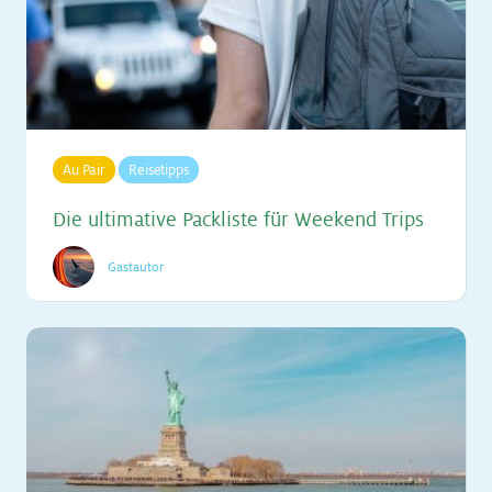
Au Pair
Reisetipps
Die ul­ti­ma­ti­ve Pack­lis­te für Weekend Trips
Gastautor