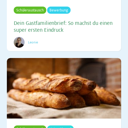
Schüleraustausch
Bewerbung
Dein Gast­fa­mi­li­en­brief: So machst du ei­nen
su­per ers­ten Ein­druck
Leonie