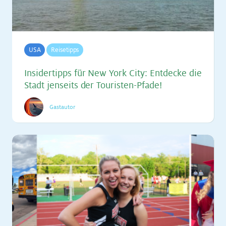
USA
Reisetipps
In­si­der­tipps für New York City: Ent­de­cke die
Stadt jen­seits der Tou­ris­ten-Pfa­de!
Gastautor