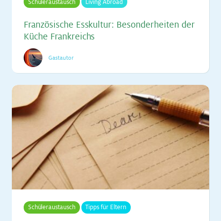
Schüleraustausch
Living Abroad
Fran­zö­si­sche Ess­kul­tur: Be­son­der­hei­ten der
Kü­che Frank­reichs
Gastautor
Schüleraustausch
Tipps für Eltern