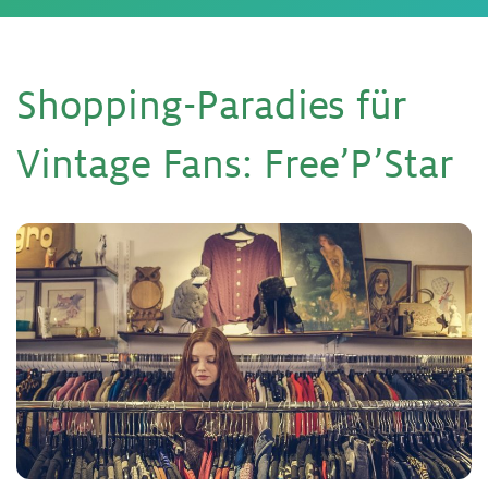
Shop­ping-Pa­ra­dies für
Vin­ta­ge Fans: Free’P’Star