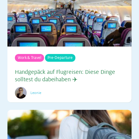
Work & Travel
Pre-Departure
Hand­ge­päck auf Flug­rei­sen: Die­se Din­ge
soll­test du da­bei­ha­ben ✈️
Leonie