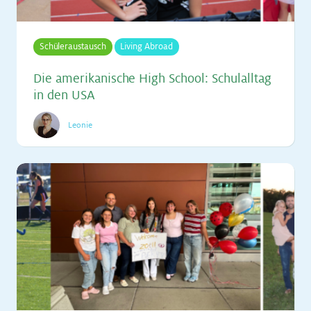
Schüleraustausch
Living Abroad
Die ame­ri­ka­ni­sche High School: Schul­all­tag
in den USA
Leonie