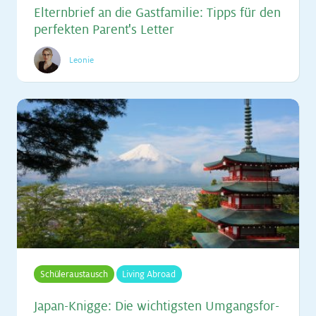
El­tern­brief an die Gast­fa­mi­lie: Tipps für den
per­fek­ten Par­en­t's Let­ter
Leonie
Schüleraustausch
Living Abroad
Ja­pan-Knig­ge: Die wich­tigs­ten Um­gangs­for­