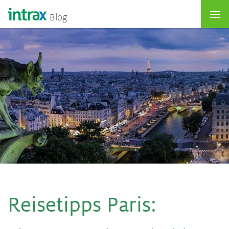
Blog
Rei­se­tipps Pa­ris
: