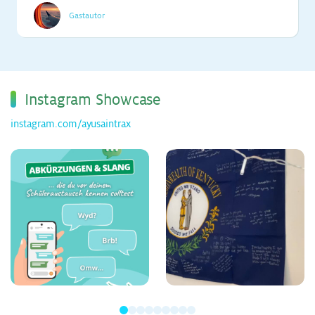
Gastautor
Ins­ta­gram Show­ca­se
instagram.com/ayusaintrax