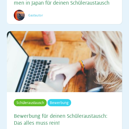
men in Ja­pan für dei­nen Schü­ler­aus­tausch
Gastautor
Schüleraustausch
Bewerbung
Be­wer­bung für dei­nen Schü­ler­aus­tausch:
Das al­les muss rein!