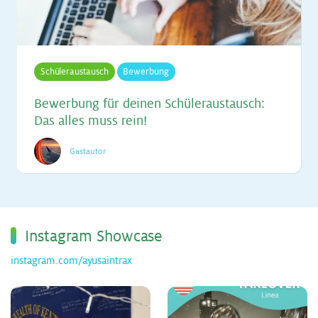
Schüleraustausch
Bewerbung
Be­wer­bung für dei­nen Schü­ler­aus­tausch:
Das al­les muss rein!
Gastautor
Ins­ta­gram Show­ca­se
instagram.com/ayusaintrax