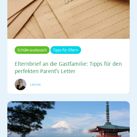
Schüleraustausch
Tipps für Eltern
El­tern­brief an die Gast­fa­mi­lie: Tipps für den
per­fek­ten Par­en­t's Let­ter
Leonie