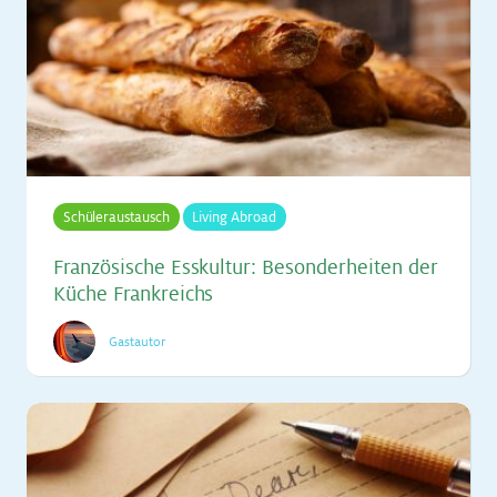
Schüleraustausch
Living Abroad
Fran­zö­si­sche Ess­kul­tur: Be­son­der­hei­ten der
Kü­che Frank­reichs
Gastautor