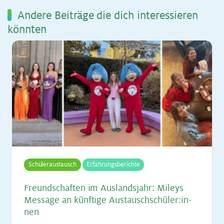
An­de­re Bei­trä­ge die dich in­ter­es­sie­ren
könn­ten
Schüleraustausch
Erfahrungsberichte
Freund­schaf­ten im Aus­lands­jahr: Mi­leys
Mes­sa­ge an künf­ti­ge Aus­tausch­schü­ler:in­
nen