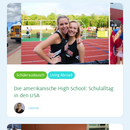
Schüleraustausch
Living Abroad
Die ame­ri­ka­ni­sche High School: Schul­all­tag
in den USA
Leonie