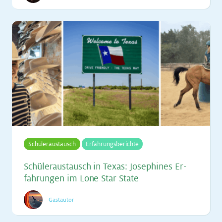
Schüleraustausch
Erfahrungsberichte
Schü­ler­aus­tausch in Te­xas: Jo­se­phi­nes Er­
fah­run­gen im Lone Star Sta­te
Gastautor