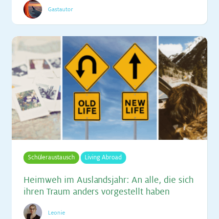
Gastautor
Schüleraustausch
Living Abroad
Heim­weh im Aus­lands­jahr: An alle, die sich
ih­ren Traum an­ders vor­ge­stellt ha­ben
Leonie