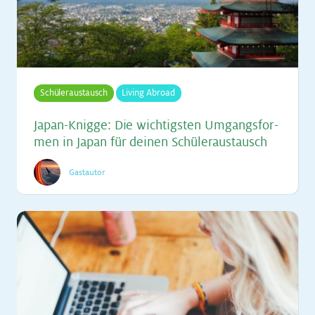
Schüleraustausch
Living Abroad
Ja­pan-Knig­ge: Die wich­tigs­ten Um­gangs­for­
men in Ja­pan für dei­nen Schü­ler­aus­tausch
Gastautor