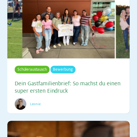
Schüleraustausch
Bewerbung
Dein Gast­fa­mi­li­en­brief: So machst du ei­nen
su­per ers­ten Ein­druck
Leonie