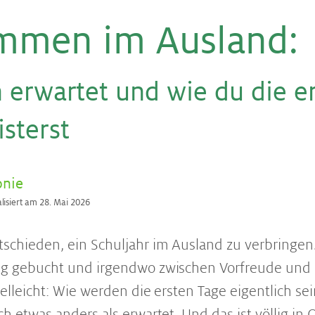
m­men im Aus­land
:
 er­war­tet und wie du die er
s­terst
onie
alisiert am 28. Mai 2026
tschieden, ein Schuljahr im Ausland zu verbringen.
lug gebucht und irgendwo zwischen Vorfreude und 
ielleicht: Wie werden die ersten Tage eigentlich se
ch etwas anders als erwartet. Und das ist völlig in