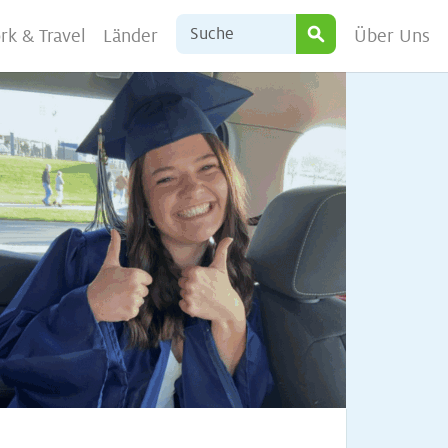
rk & Travel
Länder
Über Uns