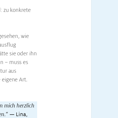
: zu konkrete
 gesehen, wie
ausflug
tte sie oder ihn
in – muss es
tur aus
 eigene Art.
n mich herzlich
en.“
— Lina,