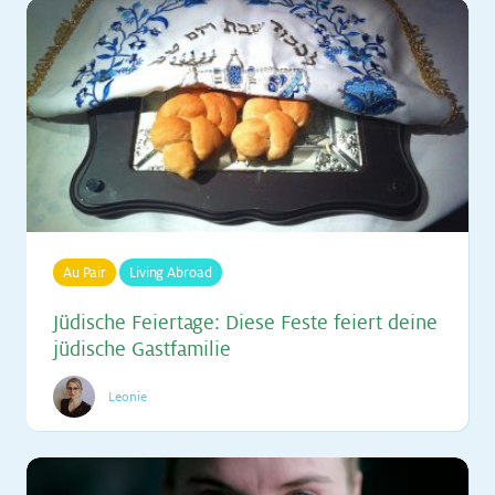
Au Pair
Living Abroad
Jü­di­sche Fei­er­ta­ge: Die­se Fes­te fei­ert dei­ne
jü­di­sche Gast­fa­mi­lie
Leonie