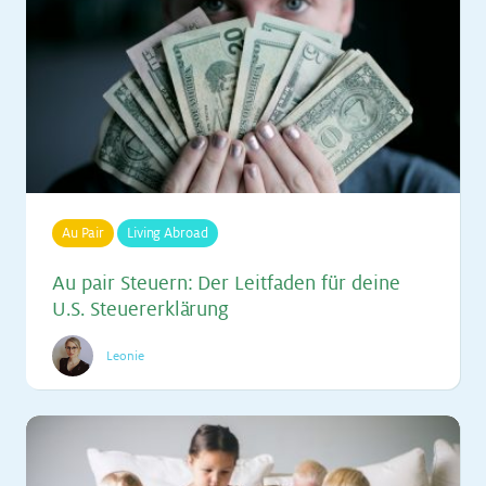
Au Pair
Living Abroad
Au pair Steu­ern: Der Leit­fa­den für dei­ne
U.S. Steu­er­er­klä­rung
Leonie