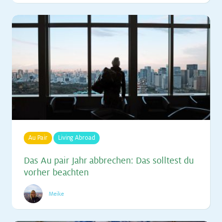
Au Pair
Living Abroad
Das Au pair Jahr ab­bre­chen: Das soll­test du
vor­her be­ach­ten
Meike