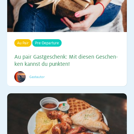
Au Pair
Pre-Departure
Au pair Gast­ge­schenk: Mit die­sen Ge­schen­
ken kannst du punk­ten!
Gastautor