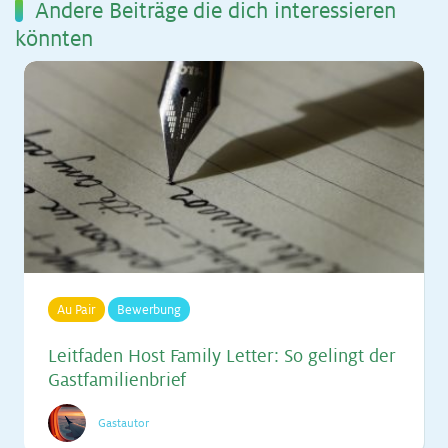
An­de­re Bei­trä­ge die dich in­ter­es­sie­ren
könn­ten
Au Pair
Bewerbung
Leit­fa­den Host Fa­mi­ly Let­ter: So ge­lingt der
Gast­fa­mi­li­en­brief
Gastautor