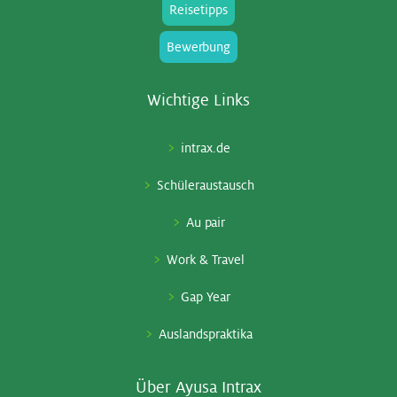
Reisetipps
Bewerbung
Wich­ti­ge Links
intrax.de
Schüleraustausch
Au pair
Work & Travel
Gap Year
Auslandspraktika
Über Ayu­sa In­trax