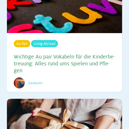
Au Pair
Living Abroad
Wich­ti­ge Au pair Vo­ka­beln für die Kin­der­be­
treu­ung: Al­les rund ums Spie­len und Pfle­
gen
Gastautor