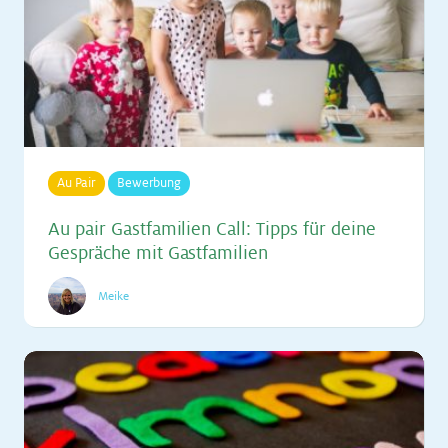
Au Pair
Bewerbung
Au pair Gast­fa­mi­li­en Call: Tipps für dei­ne
Ge­sprä­che mit Gast­fa­mi­li­en
Meike