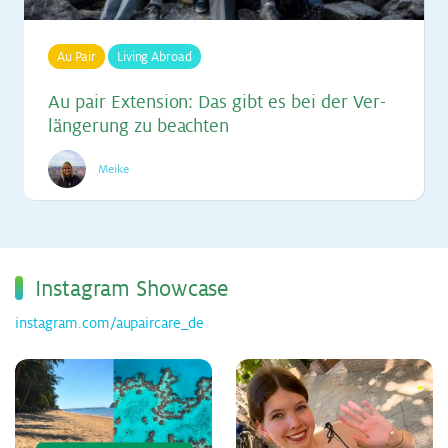
Au Pair
Living Abroad
Au pair Ex­ten­si­on: Das gibt es bei der Ver­
län­ge­rung zu be­ach­ten
Meike
Ins­ta­gram Show­ca­se
instagram.com/aupaircare_de