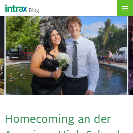
Blog
Home­co­m­ing an der