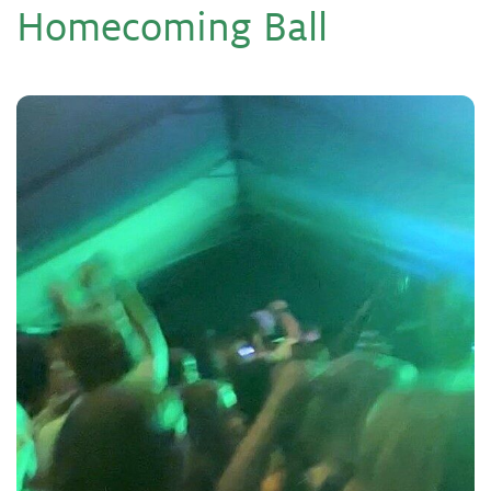
Home­co­m­ing Ball