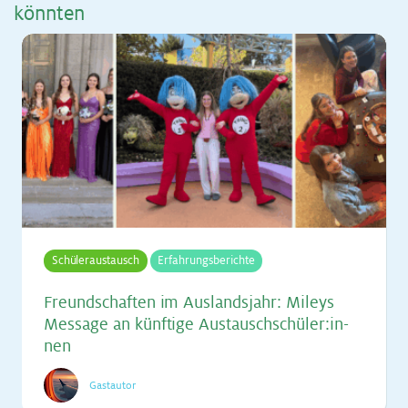
könn­ten
Schüleraustausch
Erfahrungsberichte
Freund­schaf­ten im Aus­lands­jahr: Mi­leys
Mes­sa­ge an künf­ti­ge Aus­tausch­schü­ler:in­
nen
Gastautor