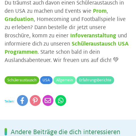
Du träumst auch davon einen Schüleraustausch in
den USA zu machen und Events wie
Prom
,
Graduation
, Homecoming und Footballspiele live
zu erleben? Dann bestelle dir jetzt unsere
Broschüre, komm zu einer
Infoveranstaltung
und
informiere dich zu unseren
Schüleraustausch USA
Programmen
. Starte schon bald in dein
Auslandsabenteuer. Wir freuen uns auf dich! 💚
Schüleraustausch
USA
Allgemein
Erfahrungsberichte
Teilen:
An­de­re Bei­trä­ge die dich in­ter­es­sie­ren