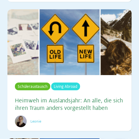
Schüleraustausch
Living Abroad
Heim­weh im Aus­lands­jahr: An alle, die sich
ih­ren Traum an­ders vor­ge­stellt ha­ben
Leonie