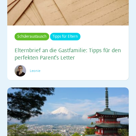
Schüleraustausch
Tipps für Eltern
El­tern­brief an die Gast­fa­mi­lie: Tipps für den
per­fek­ten Par­en­t's Let­ter
Leonie