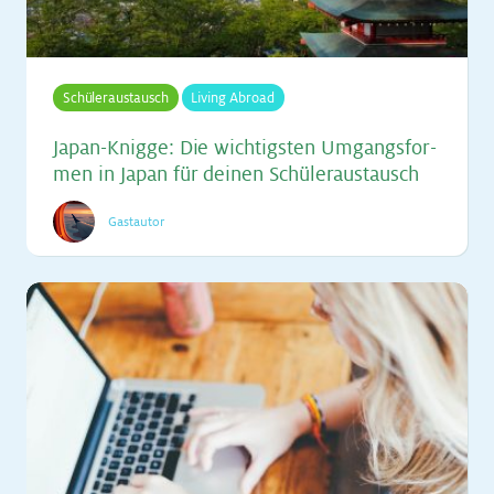
Schüleraustausch
Living Abroad
Ja­pan-Knig­ge: Die wich­tigs­ten Um­gangs­for­
men in Ja­pan für dei­nen Schü­ler­aus­tausch
Gastautor