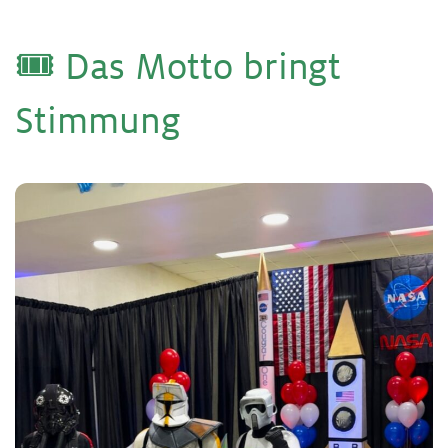
🎟️ Das Mot­to bringt
Stim­mung