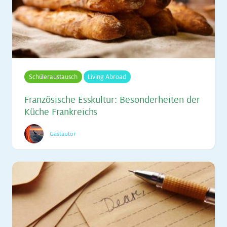
Schüleraustausch
Living Abroad
Fran­zö­si­sche Ess­kul­tur: Be­son­der­hei­ten der
Kü­che Frank­reichs
Gastautor