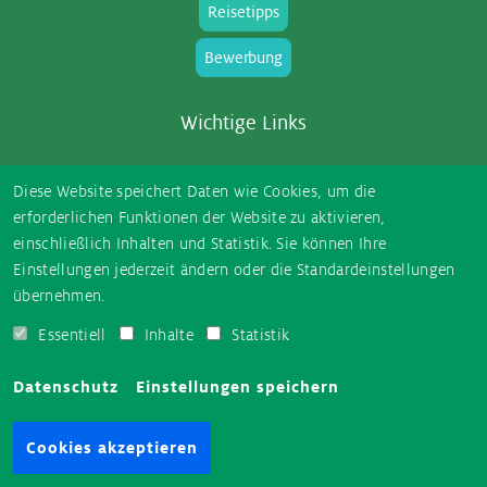
Reisetipps
Bewerbung
Wich­ti­ge Links
intrax.de
Diese Website speichert Daten wie Cookies, um die
erforderlichen Funktionen der Website zu aktivieren,
Schüleraustausch
einschließlich Inhalten und Statistik. Sie können Ihre
Einstellungen jederzeit ändern oder die Standardeinstellungen
Au pair
übernehmen.
Work & Travel
Essentiell
Inhalte
Statistik
Gap Year
Datenschutz
Einstellungen speichern
Auslandspraktika
Cookies akzeptieren
Über Ayu­sa In­trax