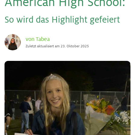
Ame­ri­can High School
:
So wird das High­light ge­fei­ert
von Tabea
Zuletzt aktualisiert am 23. Oktober 2025