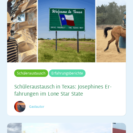
Schüleraustausch
Erfahrungsberichte
Schü­ler­aus­tausch in Te­xas: Jo­se­phi­nes Er­
fah­run­gen im Lone Star Sta­te
Gastautor