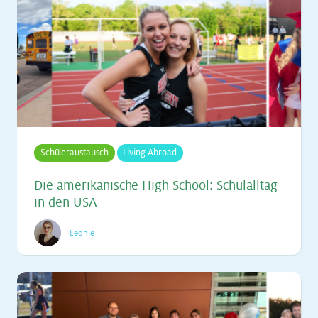
Schüleraustausch
Living Abroad
Die ame­ri­ka­ni­sche High School: Schul­all­tag
in den USA
Leonie