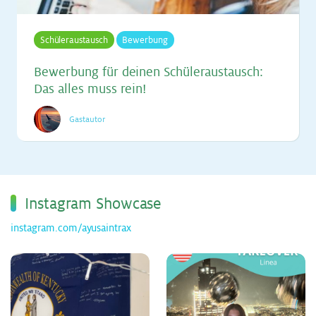
Schüleraustausch
Bewerbung
Be­wer­bung für dei­nen Schü­ler­aus­tausch:
Das al­les muss rein!
Gastautor
Ins­ta­gram Show­ca­se
instagram.com/ayusaintrax