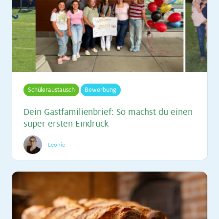
Schüleraustausch
Bewerbung
Dein Gast­fa­mi­li­en­brief: So machst du ei­nen
su­per ers­ten Ein­druck
Leonie