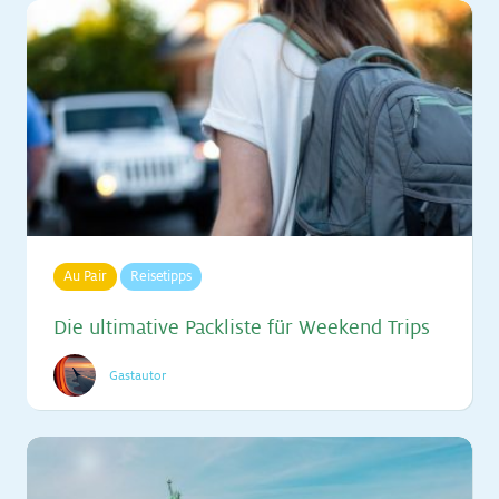
Au Pair
Reisetipps
Die ul­ti­ma­ti­ve Pack­lis­te für Weekend Trips
Gastautor