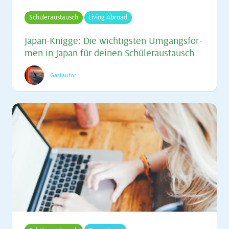
Schüleraustausch
Living Abroad
Ja­pan-Knig­ge: Die wich­tigs­ten Um­gangs­for­
men in Ja­pan für dei­nen Schü­ler­aus­tausch
Gastautor