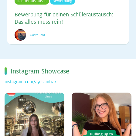
Schüleraustausch
Bewerbung
Be­wer­bung für dei­nen Schü­ler­aus­tausch:
Das al­les muss rein!
Gastautor
Ins­ta­gram Show­ca­se
instagram.com/ayusaintrax