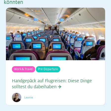
könn­ten
Work & Travel
Pre-Departure
Hand­ge­päck auf Flug­rei­sen: Die­se Din­ge
soll­test du da­bei­ha­ben ✈️
Leonie