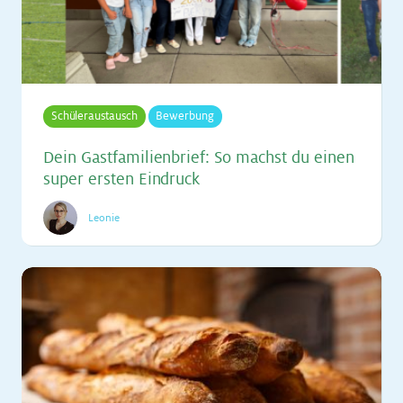
Schüleraustausch
Bewerbung
Dein Gast­fa­mi­li­en­brief: So machst du ei­nen
su­per ers­ten Ein­druck
Leonie