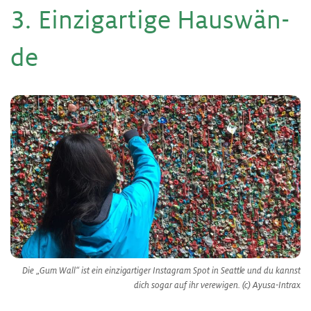
3. Ein­zig­ar­ti­ge Haus­wän­
de
Die „Gum Wall“ ist ein einzigartiger Instagram Spot in Seattle und du kannst
dich sogar auf ihr verewigen. (c) Ayusa-Intrax