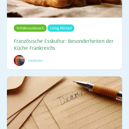
Schüleraustausch
Living Abroad
Fran­zö­si­sche Ess­kul­tur: Be­son­der­hei­ten der
Kü­che Frank­reichs
Gastautor