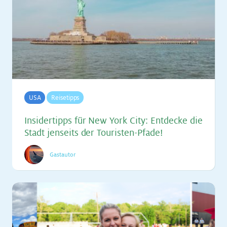
USA
Reisetipps
In­si­der­tipps für New York City: Ent­de­cke die
Stadt jen­seits der Tou­ris­ten-Pfa­de!
Gastautor