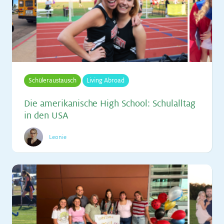
Schüleraustausch
Living Abroad
Die ame­ri­ka­ni­sche High School: Schul­all­tag
in den USA
Leonie