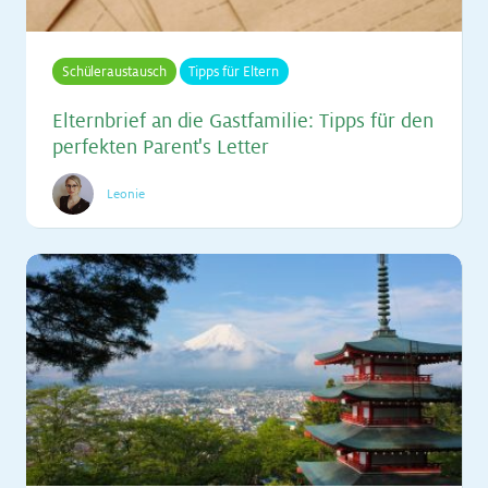
Schüleraustausch
Tipps für Eltern
El­tern­brief an die Gast­fa­mi­lie: Tipps für den
per­fek­ten Par­en­t's Let­ter
Leonie