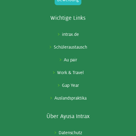
Wich­ti­ge Links
intrax.de
Schüleraustausch
Au pair
Work & Travel
Gap Year
Auslandspraktika
Über Ayu­sa In­trax
Datenschutz