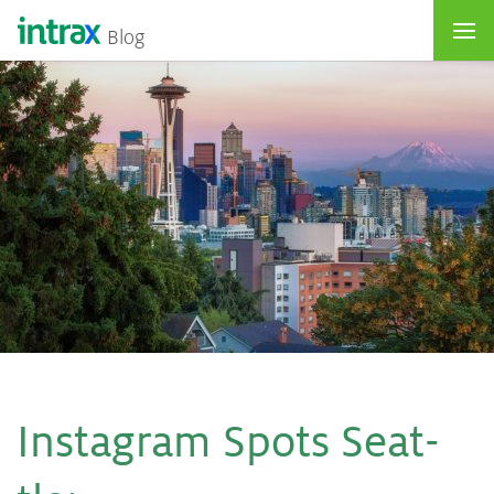
Blog
Ins­ta­gram Spots Se­at­