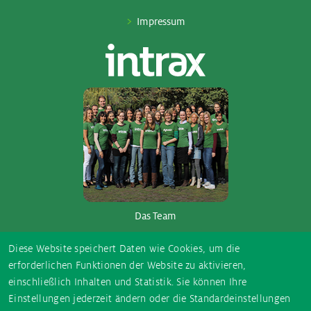
Impressum
Das Team
So­ci­al Me­dia
Diese Website speichert Daten wie Cookies, um die
erforderlichen Funktionen der Website zu aktivieren,
einschließlich Inhalten und Statistik. Sie können Ihre
E-
Instagram
TikTok
Facebook
YouTube
Einstellungen jederzeit ändern oder die Standardeinstellungen
Mail