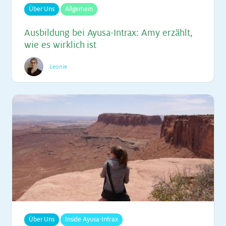
Über Uns
Allgemein
Aus­bil­dung bei Ayu­sa-In­trax: Amy er­zählt,
wie es wirk­lich ist
Leonie
Über Uns
Inside Ayusa-Intrax