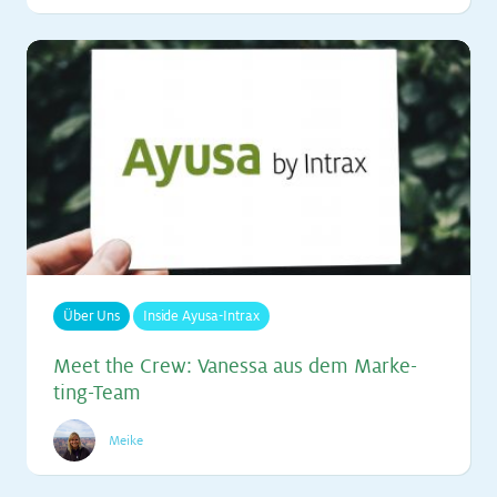
Über Uns
Inside Ayusa-Intrax
Meet the Crew: Va­nes­sa aus dem Mar­ke­
ting-Team
Meike