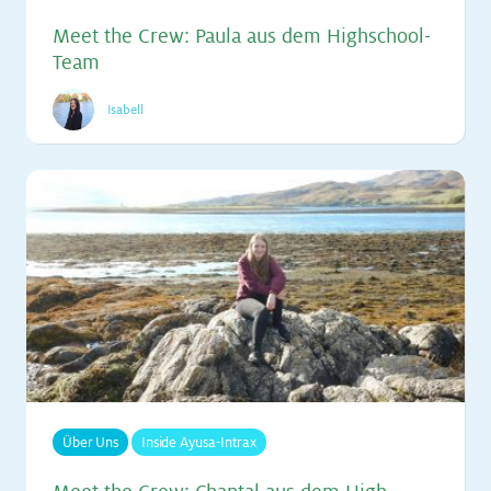
Meet the Crew: Pau­la aus dem High­school-
Team
Isabell
Über Uns
Inside Ayusa-Intrax