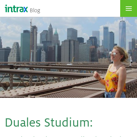
Blog
Dua­les Stu­di­um
: