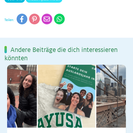
Teilen:
An­de­re Bei­trä­ge die dich in­ter­es­sie­ren
könn­ten