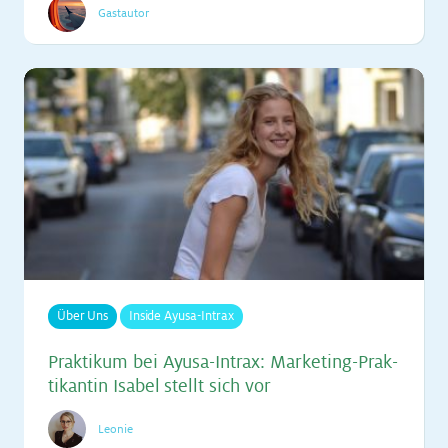
Gastautor
Über Uns
Inside Ayusa-Intrax
Prak­ti­kum bei Ayu­sa-In­trax: Mar­ke­ting-Prak­
ti­kan­tin Isa­bel stellt sich vor
Leonie