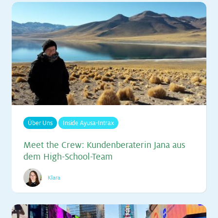
Über Uns
Inside Ayusa-Intrax
Meet the Crew: Kun­den­be­ra­te­rin Jana aus
dem High-School-Team
Klara