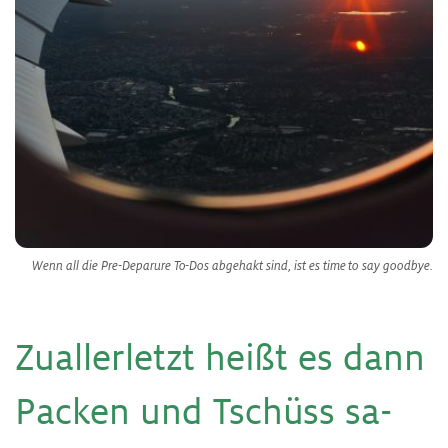
Wenn all die Pre-Deparure To-Dos abgehakt sind, ist es time to say goodbye.
Zu­al­ler­letzt heißt es dann
Pa­cken und Tschüss sa­