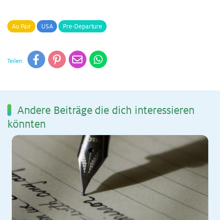
Au Pair
USA
Pre-Departure
Teilen:
An­de­re Bei­trä­ge die dich in­ter­es­sie­ren
könn­ten