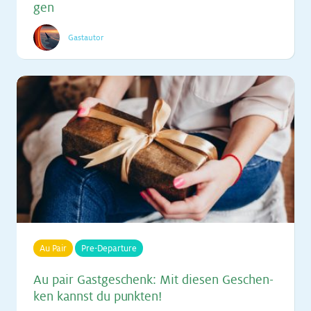
gen
Gastautor
Au Pair
Pre-Departure
Au pair Gast­ge­schenk: Mit die­sen Ge­schen­
ken kannst du punk­ten!