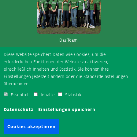
Das Team
So­ci­al Me­dia
Diese Website speichert Daten wie Cookies, um die
erforderlichen Funktionen der Website zu aktivieren,
einschließlich Inhalten und Statistik. Sie können Ihre
E-
Instagram
TikTok
Facebook
YouTube
Einstellungen jederzeit ändern oder die Standardeinstellungen
Mail
übernehmen.
Essentiell
Inhalte
Statistik
AUSGEZEICHNET.ORG
Datenschutz
Einstellungen speichern
Cookies akzeptieren