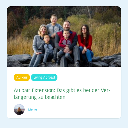
Au Pair
Living Abroad
Au pair Ex­ten­si­on: Das gibt es bei der Ver­
län­ge­rung zu be­ach­ten
Meike