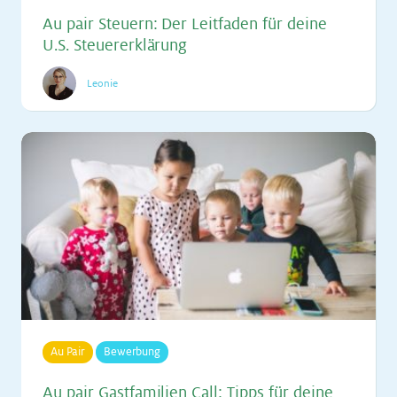
Au pair Steu­ern: Der Leit­fa­den für dei­ne
U.S. Steu­er­er­klä­rung
Leonie
Au Pair
Bewerbung
Au pair Gast­fa­mi­li­en Call: Tipps für dei­ne