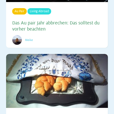
Au Pair
Living Abroad
Das Au pair Jahr ab­bre­chen: Das soll­test du
vor­her be­ach­ten
Meike