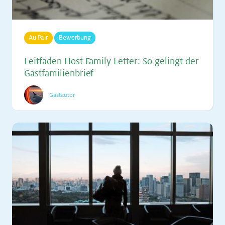
Au Pair
Bewerbung
Leit­fa­den Host Fa­mi­ly Let­ter: So ge­lingt der
Gast­fa­mi­li­en­brief
Gastautor