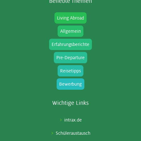
Be­lieb­te The­men
Living Abroad
Allgemein
Erfahrungsberichte
Pre-Departure
Reisetipps
Bewerbung
Wich­ti­ge Links
intrax.de
Schüleraustausch