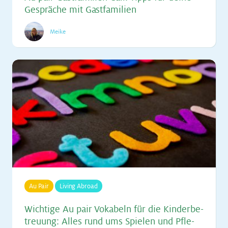
Ge­sprä­che mit Gast­fa­mi­li­en
Meike
Au Pair
Living Abroad
Wich­ti­ge Au pair Vo­ka­beln für die Kin­der­be­
treu­ung: Al­les rund ums Spie­len und Pfle­