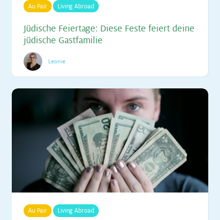
Au Pair
Living Abroad
Jü­di­sche Fei­er­ta­ge: Die­se Fes­te fei­ert dei­ne
jü­di­sche Gast­fa­mi­lie
Leonie
Au Pair
Living Abroad