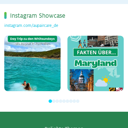
Ins­ta­gram Show­ca­se
instagram.com/aupaircare_de