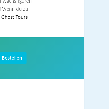
n Wachsfiguren
s! Wenn du zu
n
Ghost Tours
t Bestellen