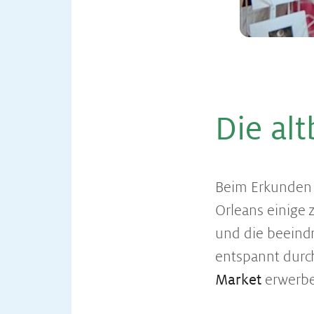
Die alt­
Beim Erkunden e
Orleans einige 
und die beeind
entspannt durc
Market
erwerben