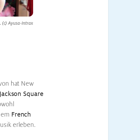
. (c) Ayusa-Intrax
avon hat New
Jackson Square
owohl
 dem
French
usik erleben.