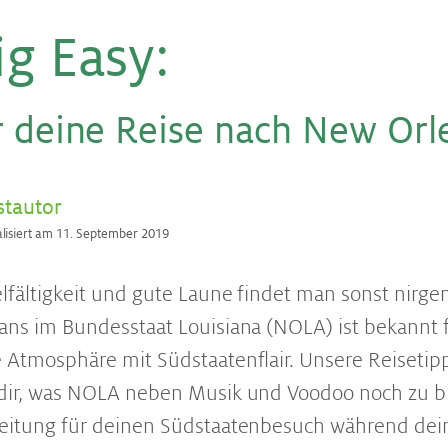
ig Easy
:
r dei­ne Rei­se nach New Or­
stautor
alisiert am 11. September 2019
lfältigkeit und gute Laune findet man sonst nirg
ans im Bundesstaat Louisiana (NOLA) ist bekannt f
 Atmosphäre mit Südstaatenflair. Unsere Reisetip
 dir, was NOLA neben Musik und Voodoo noch zu bi
reitung für deinen Südstaatenbesuch während de