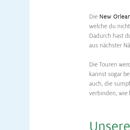
Die
New Orlea
welche du nich
Dadurch hast du
aus nächster Nä
Die Touren wer
kannst sogar be
auch, die sumpf
verbinden, wie 
Un­se­re