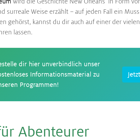
eum
wird die Geschichte New Orleans‘ in Form vo
nd surreale Weise erzählt – auf jeden Fall ein Mus
n gehörst, kannst du dir auch auf einer der viele
hren lassen.
estelle dir hier unverbindlich unser
ostenloses Informationsmaterial zu
Jetz
nseren Programmen!
ür Aben­teu­rer