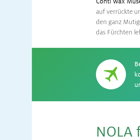
Conti
Wax Mus
auf verrückte u
den ganz Mutige
das Fürchten le
B
k
u
NOLA f