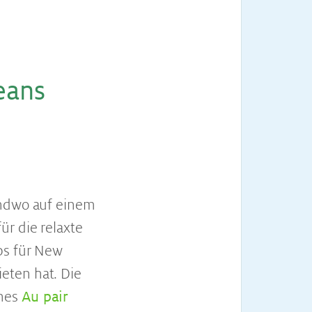
leans
endwo auf einem
ür die relaxte
ps für New
eten hat. Die
ines
Au pair