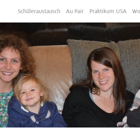
Schüleraustausch
Au Pair
Praktikum USA
Wo