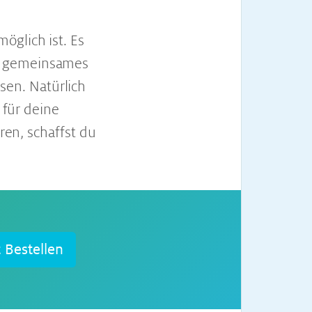
öglich ist. Es
n gemeinsames
en. Natürlich
 für deine
ren, schaffst du
t Bestellen