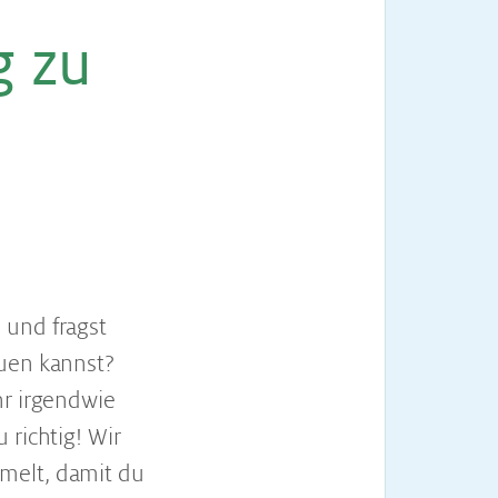
g zu
d
und fragst
auen kannst?
hr irgendwie
 richtig! Wir
melt, damit du