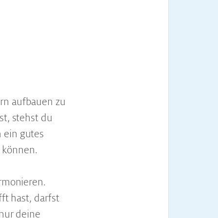
ern aufbauen zu
st, stehst du
 ein gutes
 können.
armonieren.
ft hast, darfst
 nur deine