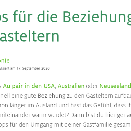
s für die Be­zie­hun
st­el­tern
onie
alisiert am 17. September 2020
ls
Au pair in den USA
,
Australien
oder
Neuseelan
hnell eine gute Beziehung zu den Gasteltern aufb
hon länger im Ausland und hast das Gefühl, dass i
g miteinander warm werdet? Dann bist du hier genau
ipps für den Umgang mit deiner Gastfamilie gesam