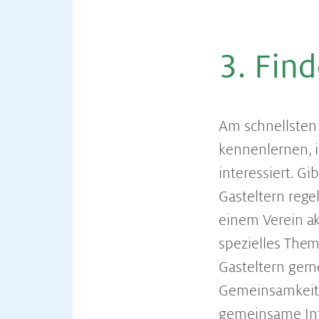
3. Fin­
Am schnellsten 
kennenlernen, 
interessiert. G
Gasteltern rege
einem Verein ak
spezielles Them
Gasteltern ger
Gemeinsamkeite
gemeinsame Int