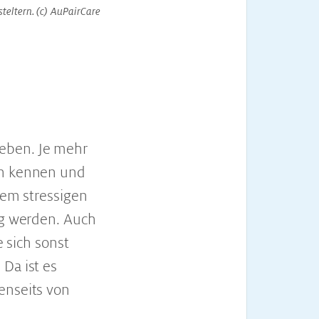
teltern. (c) AuPairCare
eben. Je mehr
hn kennen und
nem stressigen
ng werden. Auch
e sich sonst
Da ist es
enseits von