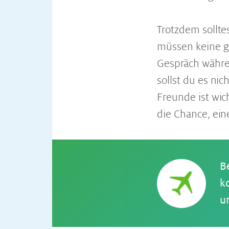
Trotzdem sollte
müssen keine g
Gespräch währe
sollst du es nic
Freunde ist wich
die Chance, ein
B
k
u