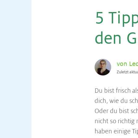
5 Tipp
den Ga
von Le
Zuletzt aktu
Du bist frisch a
dich, wie du sc
Oder du bist sc
nicht so richti
haben einige T