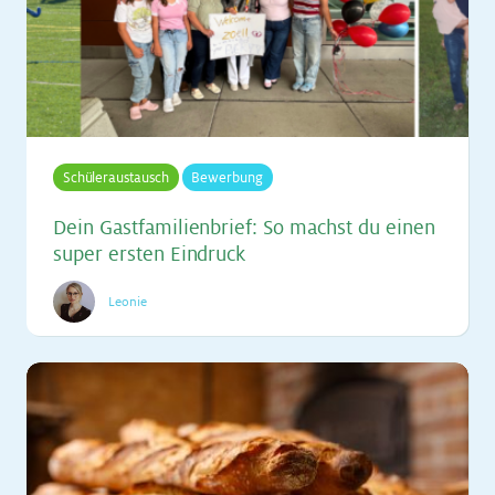
Schüleraustausch
Bewerbung
Dein Gast­fa­mi­li­en­brief: So machst du ei­nen
su­per ers­ten Ein­druck
Leonie