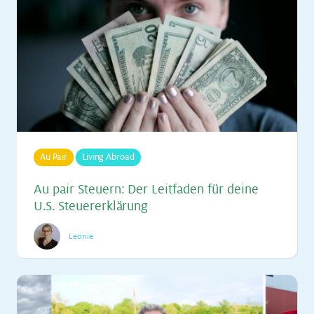
Au Pair
Living Abroad
Au pair Steu­ern: Der Leit­fa­den für dei­ne
U.S. Steu­er­er­klä­rung
Leonie