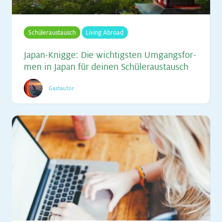
Schüleraustausch
Living Abroad
Ja­pan-Knig­ge: Die wich­tigs­ten Um­gangs­for­
men in Ja­pan für dei­nen Schü­ler­aus­tausch
Gastautor