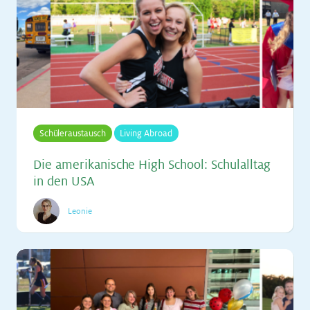
Schüleraustausch
Living Abroad
Die ame­ri­ka­ni­sche High School: Schul­all­tag
in den USA
Leonie