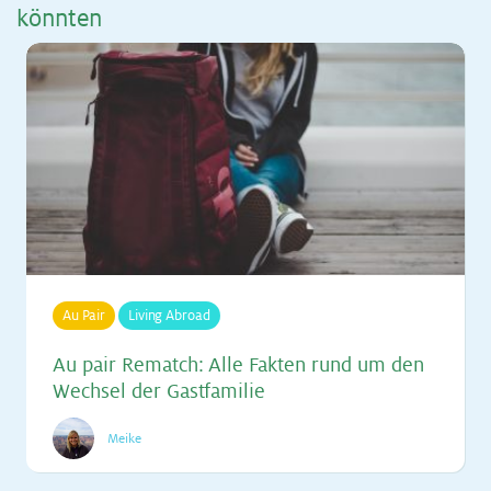
könn­ten
Au Pair
Living Abroad
Au pair Re­match: Alle Fak­ten rund um den
Wech­sel der Gast­fa­mi­lie
Meike