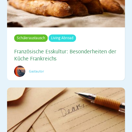
Schüleraustausch
Living Abroad
Fran­zö­si­sche Ess­kul­tur: Be­son­der­hei­ten der
Kü­che Frank­reichs
Gastautor