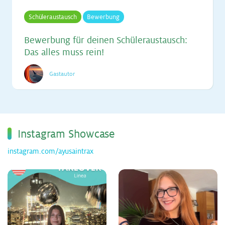
Schüleraustausch
Bewerbung
Be­wer­bung für dei­nen Schü­ler­aus­tausch:
Das al­les muss rein!
Gastautor
Ins­ta­gram Show­ca­se
instagram.com/ayusaintrax