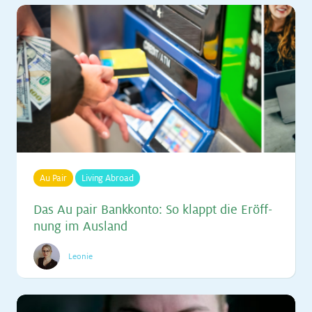
Au Pair
Living Abroad
Das Au pair Bank­kon­to: So klappt die Er­öff­
nung im Aus­land
Leonie