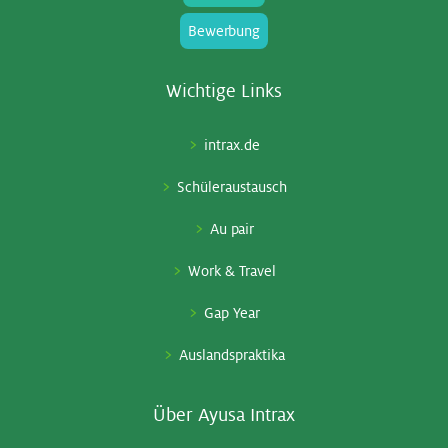
Bewerbung
Wich­ti­ge Links
intrax.de
Schüleraustausch
Au pair
Work & Travel
Gap Year
Auslandspraktika
Über Ayu­sa In­trax