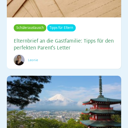
Schüleraustausch
Tipps für Eltern
El­tern­brief an die Gast­fa­mi­lie: Tipps für den
per­fek­ten Par­en­t's Let­ter
Leonie