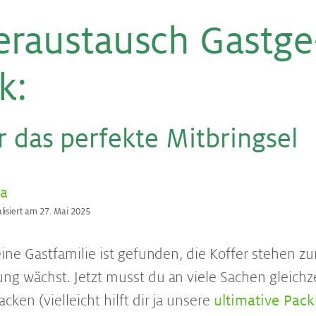
er­aus­tausch Gast­ge
k
:
r das per­fek­te Mit­bring­sel
ia
alisiert am 27. Mai 2025
Deine Gastfamilie ist gefunden, die Koffer stehen z
ng wächst. Jetzt musst du an viele Sachen gleichz
cken (vielleicht hilft dir ja unsere
ultimative Packl