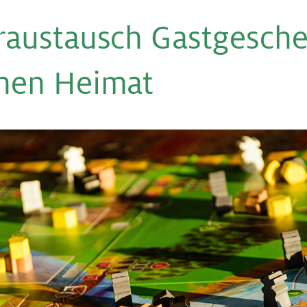
r­aus­tausch Gast­ge­sch
hen Heimat