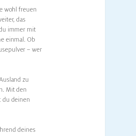
ie wohl freuen
eiter, das
 du immer mit
ne einmal. Ob
usepulver – wer
 Ausland zu
n. Mit den
t du deinen
ährend deines