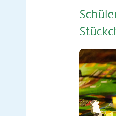
Schü­le
Stückc