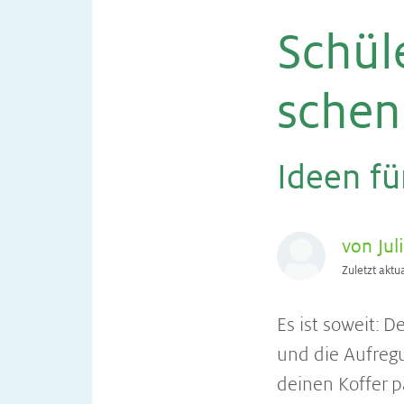
Schü­l
schen
Ide­en fü
von Jul
Zuletzt aktu
Es ist soweit: 
und die Aufregu
deinen Koffer pa