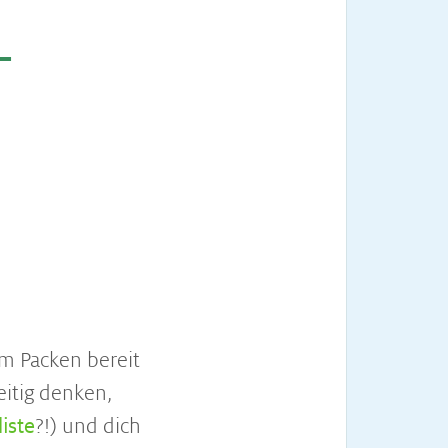
­
um Packen bereit
eitig denken,
iste
?!) und dich