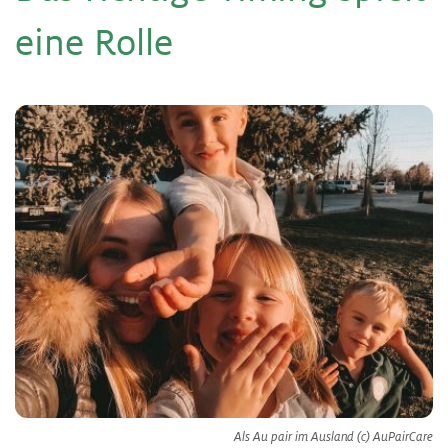
eine Rol­le
Als Au pair im Ausland (c) AuPairCare