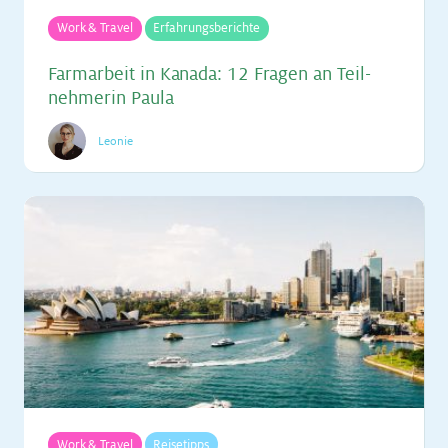
Work & Travel
Erfahrungsberichte
Farm­ar­beit in Ka­na­da: 12 Fra­gen an Teil­
neh­me­rin Pau­la
Leonie
Work & Travel
Reisetipps