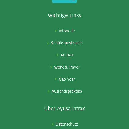
Wich­ti­ge Links
intrax.de
Schüleraustausch
Au pair
Work & Travel
Gap Year
Auslandspraktika
Über Ayu­sa In­trax
Datenschutz