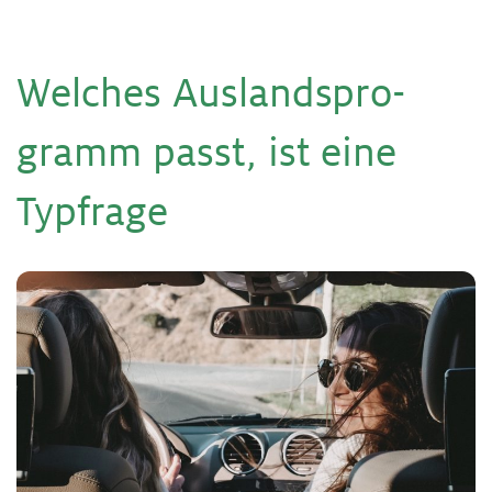
Wel­ches Aus­lands­pro­
gramm passt, ist eine
Typf­ra­ge