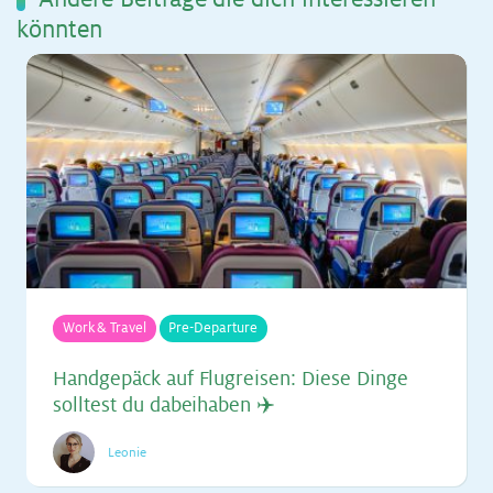
könn­ten
Work & Travel
Pre-Departure
Hand­ge­päck auf Flug­rei­sen: Die­se Din­ge
soll­test du da­bei­ha­ben ✈️
Leonie