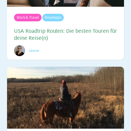
Work & Travel
Reisetipps
USA Roadtrip Rou­ten: Die bes­ten Tou­ren für
dei­ne Rei­se(n)
Leonie