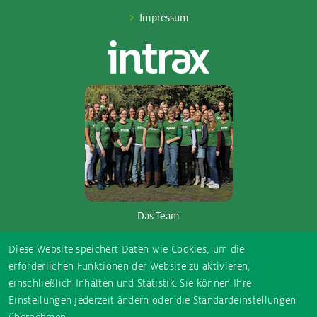
Impressum
Das Team
So­ci­al Me­dia
Diese Website speichert Daten wie Cookies, um die
erforderlichen Funktionen der Website zu aktivieren,
einschließlich Inhalten und Statistik. Sie können Ihre
E-
Instagram
TikTok
Facebook
YouTube
Einstellungen jederzeit ändern oder die Standardeinstellungen
Mail