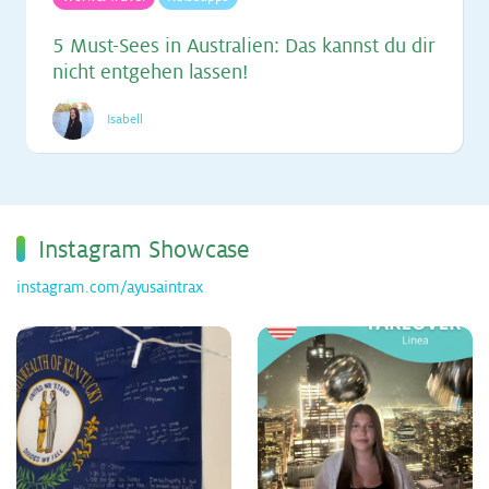
5 Must-Sees in Aus­tra­li­en: Das kannst du dir
nicht ent­ge­hen las­sen!
Isabell
Ins­ta­gram Show­ca­se
instagram.com/ayusaintrax