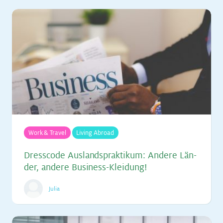
Work & Travel
Living Abroad
Dress­code Aus­lands­prak­ti­kum: An­de­re Län­
der, an­de­re Busi­ness-Klei­dung!
Julia