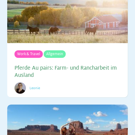
Work & Travel
Allgemein
Pfer­de Au pairs: Farm- und Ran­ch­ar­beit im
Aus­land
Leonie