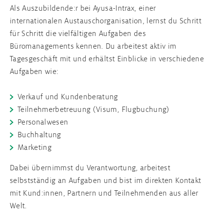
Als Auszubildende:r bei Ayusa-Intrax, einer
internationalen Austauschorganisation, lernst du Schritt
Schüleraustausch Schottland
Auslandsjahr England
Broschüre
für Schritt die vielfältigen Aufgaben des
Büromanagements kennen. Du arbeitest aktiv im
Schüleraustausch Irland
Schüleraustausch nach dem Abitur
Infos für Schulen
Tagesgeschäft mit und erhältst Einblicke in verschiedene
Aufgaben wie:
Schüleraustausch Frankreich
Verkauf und Kundenberatung
Teilnehmerbetreuung (Visum, Flugbuchung)
Schüleraustausch Spanien
Personalwesen
Buchhaltung
Schüleraustausch Italien
Marketing
Schüleraustausch Japan
Dabei übernimmst du Verantwortung, arbeitest
selbstständig an Aufgaben und bist im direkten Kontakt
mit Kund:innen, Partnern und Teilnehmenden aus aller
Alle Programmländer
Welt.