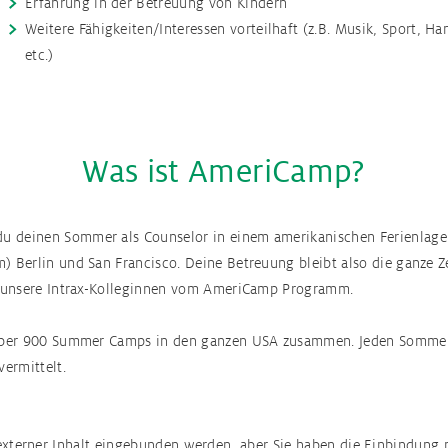
Erfahrung in der Betreuung von Kindern
Weitere Fähigkeiten/Interessen vorteilhaft (z.B. Musik, Sport, H
etc.)
Was ist AmeriCamp?
 deinen Sommer als Counselor in einem amerikanischen Ferienlager v
) Berlin und San Francisco. Deine Betreuung bleibt also die ganze Ze
SA unsere Intrax-Kolleginnen vom AmeriCamp Programm.
it über 900 Summer Camps in den ganzen USA zusammen. Jeden Somme
ermittelt.
l externer Inhalt eingebunden werden, aber Sie haben die Einbindung 