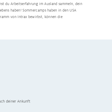
annst du Arbeitserfahrung im Ausland sammeln, dein
s Lebens haben! Sommercamps haben in den USA
gramm von Intrax bewirbst, können die
ch Kanada
ch Neuseeland
ch Schottland
ch Frankreich
h Italien
ach deiner Ankunft