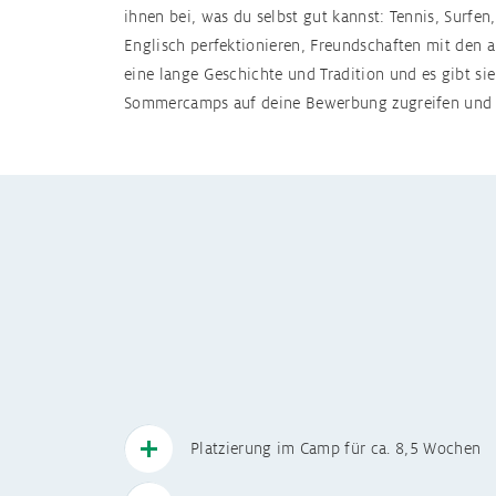
Aktuelle 
ihnen bei, was du selbst gut kannst: Tennis, Surfen
Englisch perfektionieren, Freundschaften mit de
FAQs
eine lange Geschichte und Tradition und es gibt s
Sommercamps auf deine Bewerbung zugreifen und di
Schüleraustaus
Schüleraustausch
Schüleraustausc
Schüleraustausch
Schüleraustausc
Platzierung im Camp für ca. 8,5 Wochen