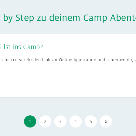
p by Step zu deinem Camp Abent
illst ins Camp?
schicken wir dir den Link zur Online Application und schreiben dir
rview mit uns
1
2
3
4
5
6
n wir zwar auch Englisch mit dir, es geht aber in erster Linie darum
ach dem Gespräch erhältst du eine Rechnung über 300 € Anmeldegebü