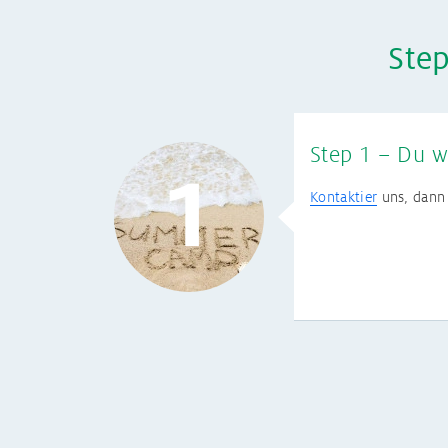
Ste
Step 1 – Du w
Kontaktier
uns, dann 
Step 2 – Inte
Im Interview spreche
vermittelt wirst. N