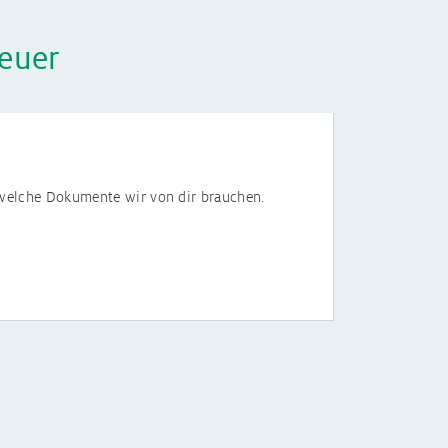
euer
, welche Dokumente wir von dir brauchen.
, dich gut kennenzulernen, damit du gut
hr.