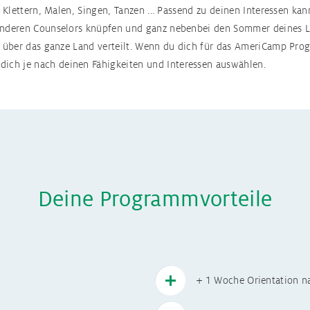
Infos USA
, Klettern, Malen, Singen, Tanzen ... Passend zu deinen Interessen k
n anderen Counselors knüpfen und ganz nebenbei den Sommer deine
ie über das ganze Land verteilt. Wenn du dich für das AmeriCamp Pro
ch je nach deinen Fähigkeiten und Interessen auswählen.
ch USA
Schüleraustaus
 Australien
Schüleraustaus
h England
Schüleraustaus
Deine Programmvorteile
 Irland
Schüleraustaus
h Spanien
Schüleraustausc
+ 1 Woche Orientation n