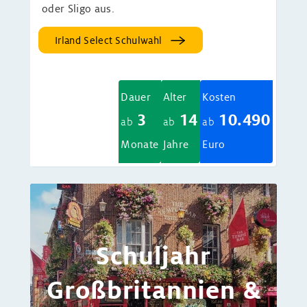
oder Sligo aus.
Irland Select Schulwahl
Dauer
Alter
Kosten
3
14
10.490
ab
ab
ab
Monate
Jahre
Euro
Schuljahr
Großbritannien &