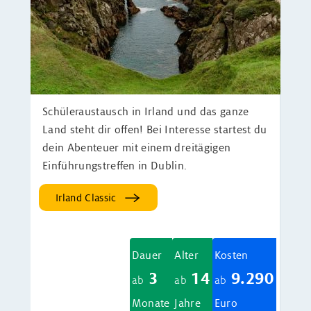
Schüleraustausch in Irland und das ganze
Land steht dir offen! Bei Interesse startest du
dein Abenteuer mit einem dreitägigen
Einführungstreffen in Dublin.
Irland Classic
Dauer
Alter
Kosten
3
14
9.290
ab
ab
ab
Monate
Jahre
Euro