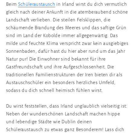
Beim
Schüleraustausch
in Irland wirst du dich vermutlich
gleich nach deiner Ankunft in die atemberaubend schöne
Schüleraustausch Schottland
Auslandsjahr England
Broschüre
Landschaft verlieben. Die steilen Felsklippen, die
schäumende Brandung des Meeres und das saftige Grün
Schüleraustausch Irland
Schüleraustausch nach dem Abitur
Infos für Schulen
sind im Land der Kobolde immer allgegenwärtig. Das
milde und feuchte Klima verspricht zwar kein ausgiebiges
Schüleraustausch Frankreich
Sonnenbaden, dafür hast du hier aber rund um das Jahr
Natur pur! Die Einwohner sind bekannt für ihre
Gastfreundschaft und ihre Aufgeschlossenheit. Die
Schüleraustausch Spanien
traditionellen Familienstrukturen der Iren bieten dir als
Austauschschüler ein besonders herzliches Umfeld,
Schüleraustausch Italien
sodass du dich schnell heimisch fühlen wirst.
Schüleraustausch Japan
Du wirst feststellen, dass Irland unglaublich vielseitig ist:
Neben der wunderschönen Landschaft machen hippe
Alle Programmländer
und lebendige Städte wie Dublin deinen
Schüleraustausch zu etwas ganz Besonderem! Lass dich