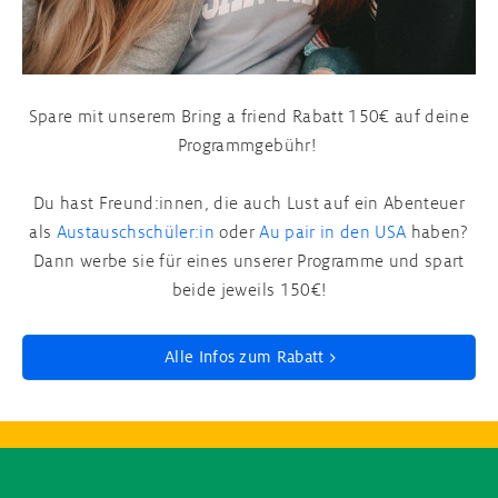
Schüleraustausch Schottland
Auslandsjahr England
Broschüre
Spare mit unserem Bring a friend Rabatt 150€ auf deine
Schüleraustausch Irland
Schüleraustausch nach dem Abitur
Infos für Schulen
Programmgebühr!
Schüleraustausch Frankreich
Du hast Freund:innen, die auch Lust auf ein Abenteuer
als
Austauschschüler:in
oder
Au pair in den USA
haben?
Schüleraustausch Spanien
Dann werbe sie für eines unserer Programme und spart
beide jeweils 150€!
Schüleraustausch Italien
Alle Infos zum Rabatt
Schüleraustausch Japan
Alle Programmländer