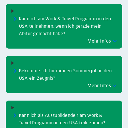
Schüleraustausch Schottland
Auslandsjahr England
Broschüre
Kann ich am Work & Travel Programm in den
USA teilnehmen, wenn ich gerade mein
Schüleraustausch Irland
Schüleraustausch nach dem Abitur
Infos für Schulen
Abitur gemacht habe?
Mehr Infos
Schüleraustausch Frankreich
Schüleraustausch Spanien
Bekomme ich für meinen Sommerjob in den
USA ein Zeugnis?
Schüleraustausch Italien
Mehr Infos
Schüleraustausch Japan
Alle Programmländer
Kann ich als Auszubildende:r am Work &
Travel Programm in den USA teilnehmen?