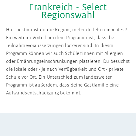
Frankreich - Select
main
Regionswahl
menu
Schüleraustausch Schottland
Auslandsjahr England
Broschüre
Hier bestimmst du die Region, in der du leben möchtest!
Schüleraustausch Irland
Schüleraustausch nach dem Abitur
Infos für Schulen
Ein weiterer Vorteil bei dem Programm ist, dass die
Teilnahmevoraussetzungen lockerer sind. In diesm
Schüleraustausch Frankreich
Programm können wir auch Schüler:innen mit Allergien
oder Ernährungseinschränkungen platzieren. Du besuchst
Schüleraustausch Spanien
die lokale oder - je nach Verfügbarkeit und Ort - private
Schule vor Ort. Ein Unterschied zum landesweiten
Programm ist außerdem, dass deine Gastfamilie eine
Schüleraustausch Italien
Aufwandsentschädigung bekommt.
Schüleraustausch Japan
Alle Programmländer